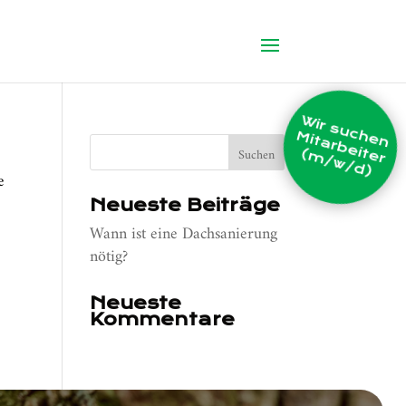
W
ir s
u
c
e
n
it
a
rb
e
r
m
/
w
/
d
h
M
it
e
(
)
e
Neueste Beiträge
Wann ist eine Dachsanierung
nötig?
Neueste
Kommentare