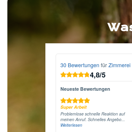
Was
30 Bewertungen
für
Zimmerei 
4,8
/
5
Neueste Bewertungen
Super Arbeit
Problemlose schnelle Reaktion auf
meinen Anruf. Schnelles Angebo...
Weiterlesen