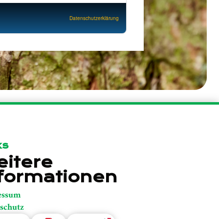
Datenschutzerklärung
ks
itere
formationen
essum
schutz